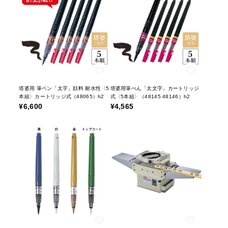
塔婆用 筆ペン「太字」顔料 耐水性〈5
塔婆用筆ぺん「太文字」カートリッジ
本組〉カートリッジ式（48065）h2
式〈5本組〉（48145 48146）h2
¥6,600
¥4,565