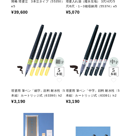
簡略 塔婆立 3本立タイプ（55350）
塔婆入れ袋（撥水生地） 3尺/4尺/5
e5
尺/6尺・1～3枚収納用（55374）e5
¥39,600
¥5,070
塔婆用 筆ペン「細字」顔料 耐水性〈5
塔婆用 筆ペン「中字」顔料 耐水性〈5
本組〉カートリッジ式（63390）h2
本組〉カートリッジ式（63391）h2
¥3,190
¥3,190