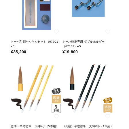
トーバ印刷かんたんセット（67001）
トーバ印刷専用 ダブルホルダー
e5
（67002）e5
¥35,200
¥19,800
標準・卒塔婆筆 大/中/小〈5本組〉
《高級》卒塔婆筆 大/中/小〈1本組〉