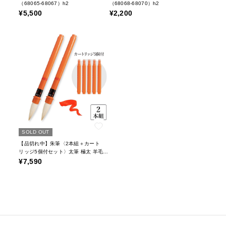
（68065-68067）h2
（68068-68070）h2
¥5,500
¥2,200
SOLD OUT
【品切れ中】朱筆〈2本組＋カート
リッジ5個付セット〉太筆 極太 羊毛筆
（48143-48144）h2
¥7,590