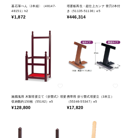
墓石筆ぺん〈2本組〉（48147-
塔婆板再生・超仕上カンナ 替刃2本付
48151）h2
き（51135-51136）e5
¥1,872
¥446,314
施餓鬼用 木製塔婆立て《折畳式》塔婆
携帯用 折り畳式塔婆立（3本立）
収納数約150枚（55162）e5
（55346-55347）e5
¥128,800
¥17,820