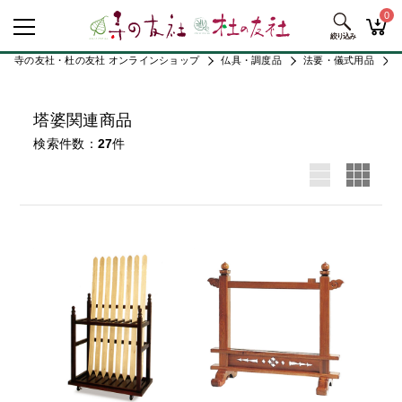
0
寺の友社・杜の友社 オンラインショップ
仏具・調度品
法要・儀式用品
塔婆関連商品
検索件数
27
件