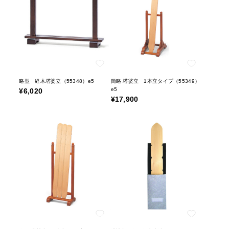
略型 経木塔婆立（55348）e5
簡略 塔婆立 1本立タイプ（55349）
e5
¥6,020
¥17,900