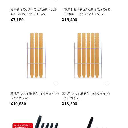
板塔婆 2尺/3尺/4尺/5尺/6尺〈20本
【徳用】板塔婆 2尺/3尺/4尺/5尺/6尺
組〉（21560-21564）e5
〈50本組〉（21565-21565）e5
¥7,150
¥15,400
墓地用 アルミ塔婆立（3本立タイプ）
墓地用 アルミ塔婆立（5本立タイプ）
（42128）e5
（42129）e5
¥10,930
¥13,200