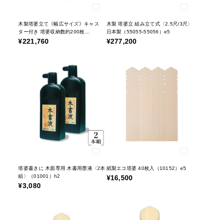
木製塔婆立て《幅広サイズ》キャス
木製 塔婆立 組み立て式〈2.5尺/3尺〉
ター付き 塔婆収納数約200枚
日本製（55055-55056）e5
（55054）e5
¥221,760
¥277,200
塔婆書きに 木面専用 木書用墨液〈2本
紙製エコ塔婆 40枚入（10152）e5
組〉（01001）h2
¥16,500
¥3,080