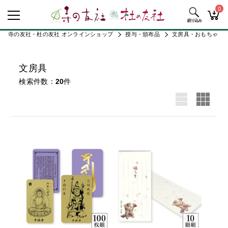
0
寺の友社・杜の友社 オンラインショップ
授与・頒布品
文房具・おもちゃ
文房具
検索件数
20
件