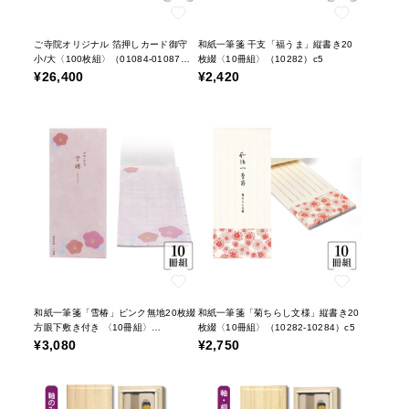
ご寺院オリジナル 箔押しカード御守
和紙一筆箋 干支「福うま」縦書き20
小/大〈100枚組〉（01084-01087）
枚綴〈10冊組〉（10282）c5
c5
¥26,400
¥2,420
和紙一筆箋「雪椿」ピンク無地20枚綴
和紙一筆箋「菊ちらし文様」縦書き20
方眼下敷き付き 〈10冊組〉
枚綴〈10冊組〉（10282-10284）c5
（10283）c5
¥3,080
¥2,750