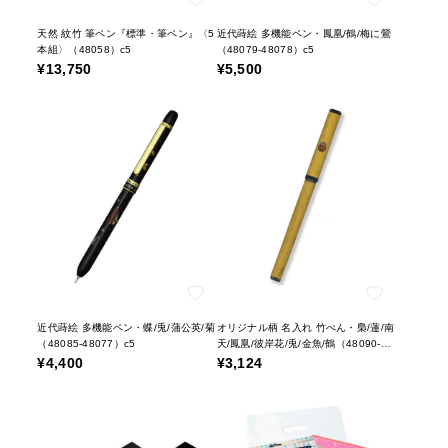
天然 紋竹 筆ペン『標準・筆ペン』〈5
近代蒔絵 多機能ペン・鳳凰/鶴/梅に鶯
本組〉（48058）c5
（48079-48078）c5
¥13,750
¥5,500
近代蒔絵 多機能ペン・蝶/兎/蒲公英/菊
オリジナル柄 名入れ 竹ぺん・梟/蓮/南
（48085-48077）c5
天/鳳凰/彼岸花/兎/金魚/鶴（48090-
48097）c5
¥4,400
¥3,124