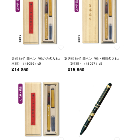
天然 紋竹 筆ペン『軸のみ名入れ』〈5
天然 紋竹 筆ペン『軸・桐箱名入れ』
本組〉（48056）c5
〈5本組〉（48057）c5
¥14,850
¥15,950