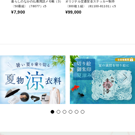
暮らしのなかの仏教用語メモ帳（3）
オリジナル交通安全ステッカー制作
〈50冊組〉（78077）c5
〈300枚１組〉（81100-81101）c5
¥7,900
¥99,000