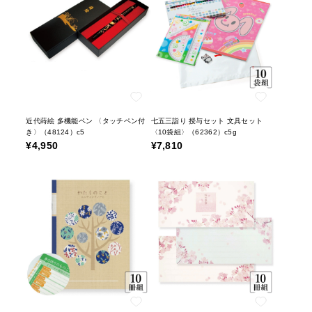
近代蒔絵 多機能ペン 〈タッチペン付
七五三詣り 授与セット 文具セット
き〉（48124）c5
〈10袋組〉（62362）c5g
¥4,950
¥7,810