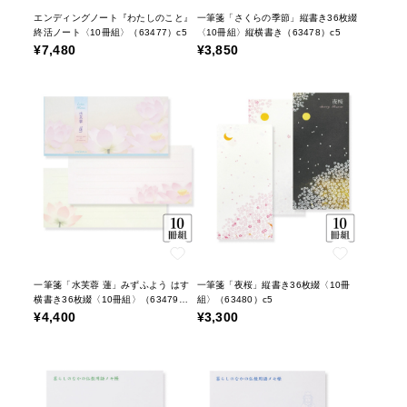
エンディングノート『わたしのこと』
一筆箋「さくらの季節」縦書き36枚綴
終活ノート〈10冊組〉（63477）c5
〈10冊組〉縦横書き（63478）c5
¥7,480
¥3,850
一筆箋「水芙蓉 蓮」みずふよう はす
一筆箋「夜桜」縦書き36枚綴〈10冊
横書き36枚綴〈10冊組〉（63479）
組〉（63480）c5
c5
¥4,400
¥3,300