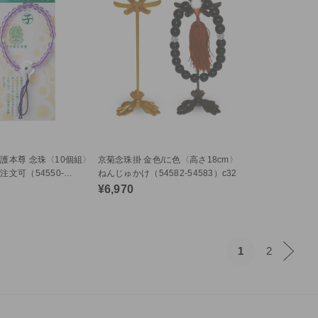
護本尊 念珠〈10個組〉
京菊念珠掛 金色/に色〈高さ18cm〉
文可（54550-
ねんじゅかけ（54582-54583）c32
32
¥6,970
1
2