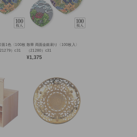
片面1色〈100枚
散華 両面金銀刷り〈100枚入〉
279）c31
（21280）c31
¥1,375