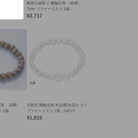
珠 〈白檀〉
般若心経彫り 腕輪念珠 〈栴檀〉
 1個
7mm プラケース入り 1個
（54292）c32
¥2,717
珠 〈緑檀〉
天然石 腕輪念珠 水晶/紫水晶/ヒスイ
 1個
プラケース入り 1個（54527-
54529）c32
¥1,815