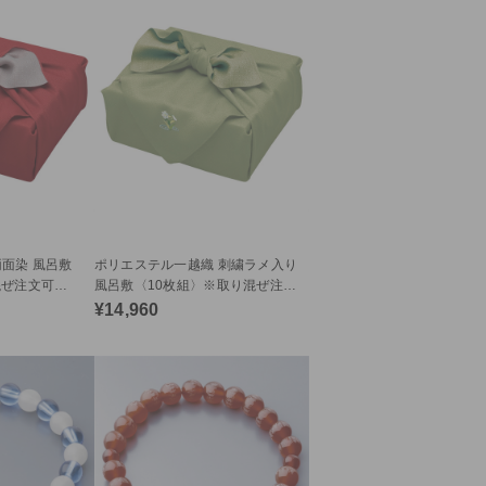
面染 風呂敷
ポリエステル一越織 刺繍ラメ入り
混ぜ注文可
風呂敷〈10枚組〉※取り混ぜ注文
可（23051）c34
¥14,960