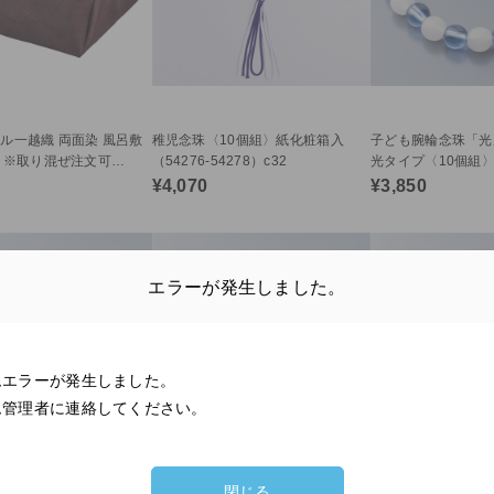
ル一越織 両面染 風呂敷
稚児念珠〈10個組〉紙化粧箱入
子ども腕輪念珠「光
〉※取り混ぜ注文可
（54276-54278）c32
光タイプ〈10個組〉（
c34
54282）c32
¥4,070
¥3,850
エラーが発生しました。
ムエラーが発生しました。
ム管理者に連絡してください。
閉じる