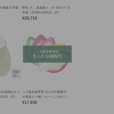
用 桐製 日本製
華篭 けこ 真鍮製メッキ 8/8.5寸 日
本製（63389 63413）c31
¥28,710
 白/緑混合入り
ハス蓮弁散華用 名入れ印刷版代
816）c31
※商品と一緒にカートに入れてくだ
さい（11819）c31
¥17,930