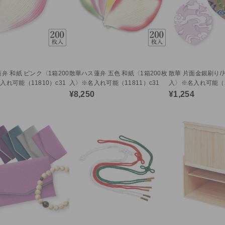
弁 和紙 ピンク〈1箱200
散華ハス蓮弁 五色 和紙〈1箱200枚
散華 片面金銀刷り/
れ可能（11810）c31
入〉※名入れ可能（11811）c31
入〉※名入れ可能（21
¥8,250
¥1,254