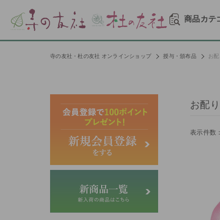
商品カテ
寺の友社・杜の友社 オンラインショップ
授与・頒布品
お配
お配り
表示件数