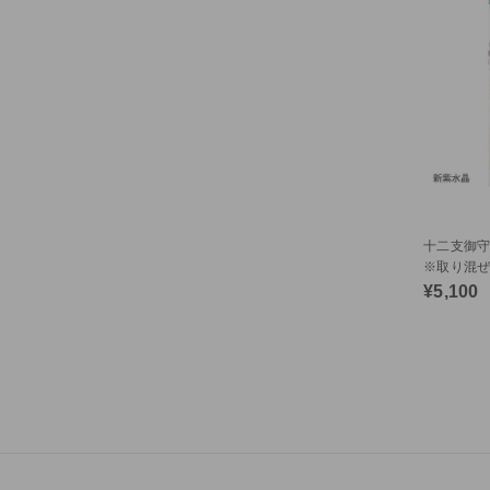
十二支御守
※取り混ぜ注
54554）c
¥5,100