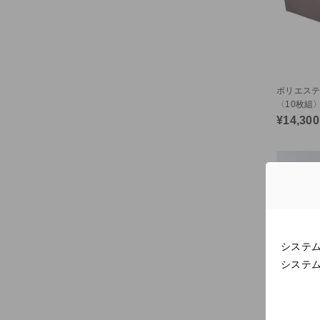
ポリエステ
〈10枚組
（23052）
¥14,300
システ
システ