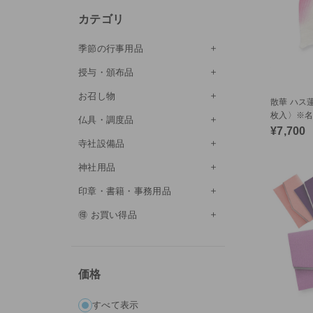
カテゴリ
季節の行事用品
授与・頒布品
お召し物
散華 ハス蓮
枚入〉※名入
仏具・調度品
¥7,700
寺社設備品
神社用品
印章・書籍・事務用品
🉐 お買い得品
価格
すべて表示