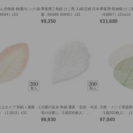
ん念珠袋 桃/紫/ピンク/灰
華篭用三色紐 けこ用 人絹/正絹 日本
華篭用 収納箱 けこ
594）c32
製（60886 60892）c31
（60887）c31e16
¥9,350
¥31,680
特上タイプ 和紙＋葉脈〈1
沙羅の花弁 和紙 通夜・告別・年忌
天然・インド菩提樹
〉（11813）c31
等の法要に〈1箱200枚入〉
〈1箱200枚入〉（11
（11815）c31
¥6,930
¥7,040