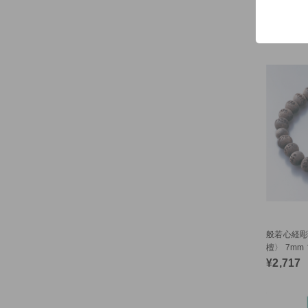
般若心経彫
ス〉 8mm
（54289）
¥7,535
般若心経彫
檀〉 7mm
（54293）
¥2,717