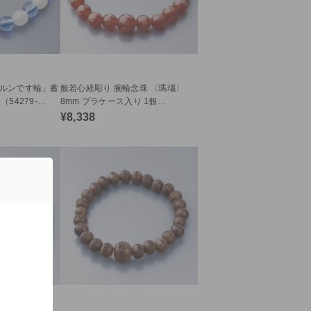
ルンです輪」蓄
般若心経彫り 腕輪念珠 〈瑪瑙〉
54279-
8mm プラケース入り 1個
（54288）c32
¥8,338