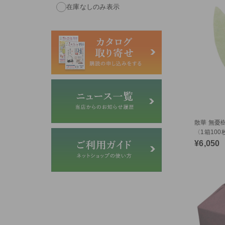
在庫なしのみ表示
散華 無憂
〈1箱100
¥6,050