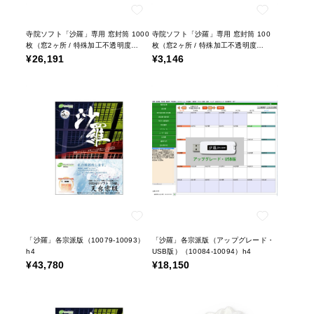
寺院ソフト「沙羅」専用 窓封筒 1000
寺院ソフト「沙羅」専用 窓封筒 100
枚（窓2ヶ所 / 特殊加工不透明度
枚（窓2ヶ所 / 特殊加工不透明度
99％）（02570-01）h4
99％）（02570-02）h4
¥26,191
¥3,146
「沙羅」各宗派版（10079-10093）
「沙羅」各宗派版（アップグレード・
h4
USB版）（10084-10094）h4
¥43,780
¥18,150