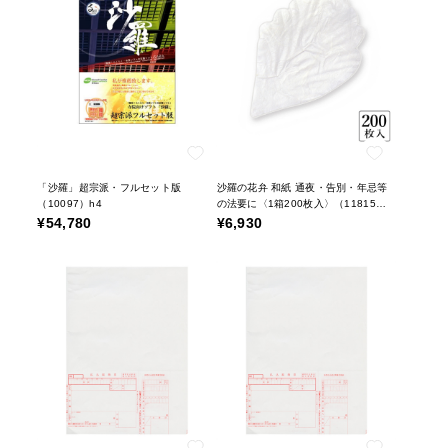
「沙羅」超宗派・フルセット版
沙羅の花弁 和紙 通夜・告別・年忌等
（10097）h4
の法要に〈1箱200枚入〉（11815）
c31
¥54,780
¥6,930